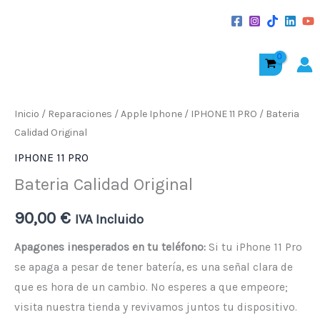
al
contenido
Bateria
Calidad
Original
Inicio
/
Reparaciones
/
Apple Iphone
/
IPHONE 11 PRO
/ Bateria
cantidad
Calidad Original
IPHONE 11 PRO
Bateria Calidad Original
90,00
€
IVA Incluido
Apagones inesperados en tu teléfono:
Si tu iPhone 11 Pro
se apaga a pesar de tener batería, es una señal clara de
que es hora de un cambio. No esperes a que empeore;
visita nuestra tienda y revivamos juntos tu dispositivo.