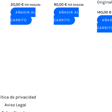
Origina
20,00
€
90,00
€
IVA Incluido
IVA Incluido
AÑADIR AL
AÑADIR AL
140,00
€
CARRITO
CARRITO
AÑAD
CARRIT
lítica de privacidad
Aviso Legal