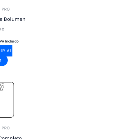
1 PRO
de Bolumen
io
IVA Incluido
IR AL
O
1 PRO
 Completo