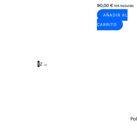
90,00
€
IVA Incluido
AÑADIR AL
CARRITO
1
2
→
Po