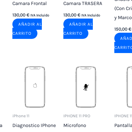
Camara Frontal
Camara TRASERA
(Con Cri
130,00
€
130,00
€
IVA Incluido
IVA Incluido
y Marco
AÑADIR AL
AÑADIR AL
150,00
€
CARRITO
CARRITO
AÑAD
CARRIT
iPhone 11
IPHONE 11 PRO
IPHONE 1
a
Diagnostico IPhone
Microfono
Pantall