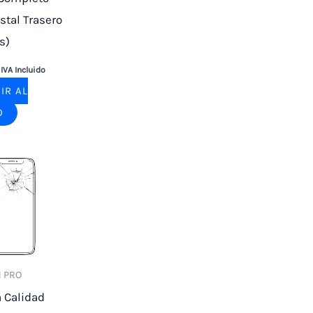
stal Trasero
s)
IVA Incluido
IR AL
O
1 PRO
a Calidad