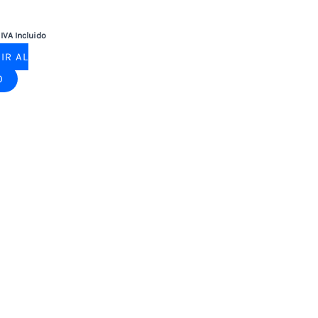
l
IVA Incluido
IR AL
O