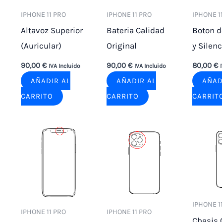
IPHONE 11 PRO
IPHONE 11 PRO
IPHONE 1
Altavoz Superior
Bateria Calidad
Boton 
(Auricular)
Original
y Silenc
90,00
€
90,00
€
80,00
€
IVA Incluido
IVA Incluido
AÑADIR AL
AÑADIR AL
AÑAD
CARRITO
CARRITO
CARRIT
IPHONE 1
IPHONE 11 PRO
IPHONE 11 PRO
Chasis