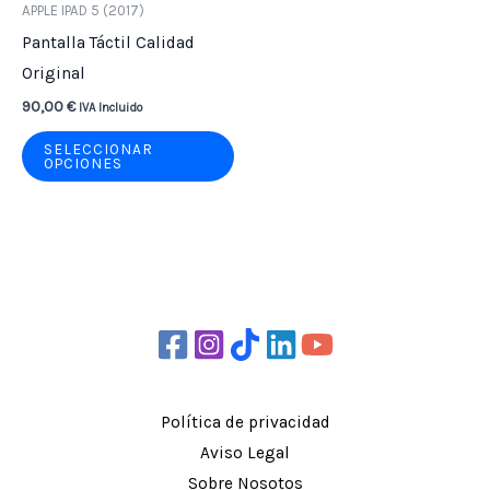
tiene
APPLE IPAD 5 (2017)
múltiples
Pantalla Táctil Calidad
variantes.
Original
Las
90,00
€
IVA Incluido
opciones
SELECCIONAR
se
OPCIONES
pueden
elegir
en
la
página
de
producto
Política de privacidad
Aviso Legal
Sobre Nosotos